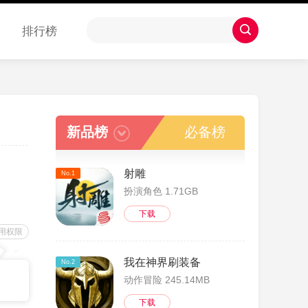
排行榜
新品榜
必备榜
射雕
No.1
扮演角色 1.71GB
下载
用权限
我在神界刷装备
No.2
动作冒险 245.14MB
下载