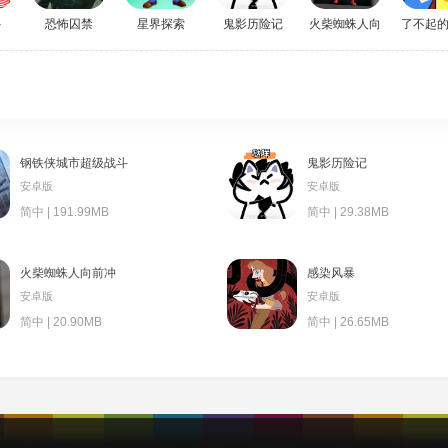
外
恐怖囚禁
星界探索
鬼影历险记
火柴蜘蛛人向前冲
了不起
钢铁侠城市超级战斗
鬼影历险记
安卓版
安卓版
简中 | 191.99MB
简中 | 29.38MB
火柴蜘蛛人向前冲
感染风暴
安卓版
安卓版
简中 | 20.90MB
简中 | 26.65MB