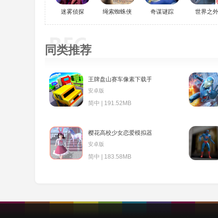
迷雾侦探
绳索蜘蛛侠
奇谋谜踪
世界之
同类推荐
王牌盘山赛车像素下载手机版
安卓版
简中 | 191.52MB
樱花高校少女恋爱模拟器
安卓版
简中 | 183.58MB