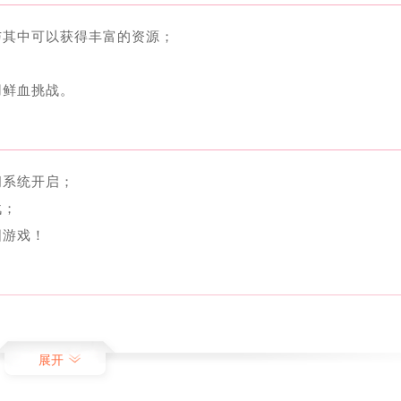
与其中可以获得丰富的资源；
用鲜血挑战。
闻系统开启；
战；
阳游戏！
感受到在武侠世界中修炼升级的快感；
典情节，完美再现光明顶之围等著名场景；
展开
昼夜交替、风霜雨雪，以及粒子动画展现了河湖的动态之美。