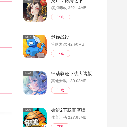
奥丘：树海之下
No.6
模拟养成 392.14MB
下载
迷你战役
No.7
策略游戏 42.60MB
下载
律动轨迹下载大陆版
No.8
其他游戏 130.63MB
下载
街篮2下载百度版
No.9
体育运动 227.88MB
下载