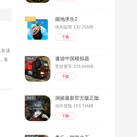
掘地求生2
No.3
休闲益智 132.25MB
下载
以在这
遨游中国模拟器
，丰
No.4
竞技赛车 376.84MB
下载
洞娘最新官方版正版
No.5
动作冒险 153.74MB
下载