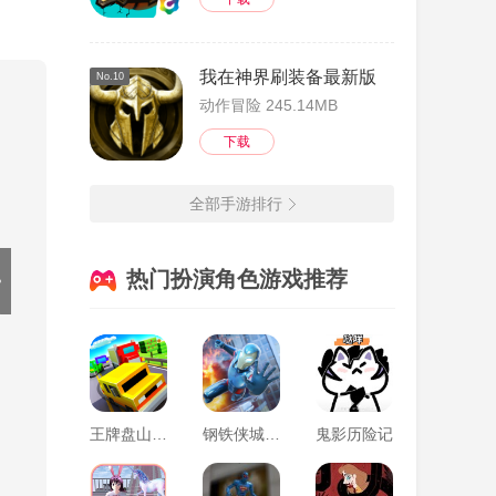
我在神界刷装备最新版免费下载2024
No.10
得满意
动作冒险 245.14MB
下载
全部手游排行
热门扮演角色游戏推荐
王牌盘山赛车像素下载手机版
钢铁侠城市超级战斗
鬼影历险记