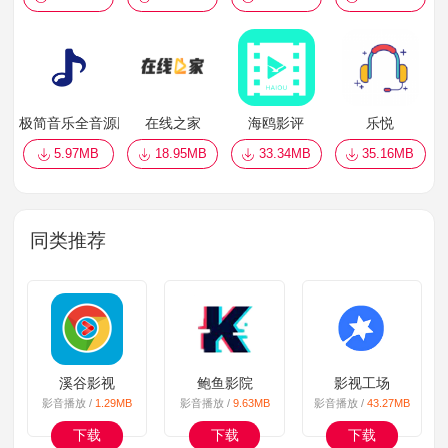
极简音乐全音源版
在线之家
海鸥影评
乐悦
5.97MB
18.95MB
33.34MB
35.16MB
同类推荐
溪谷影视
鲍鱼影院
影视工场
影音播放 /
1.29MB
影音播放 /
9.63MB
影音播放 /
43.27MB
下载
下载
下载