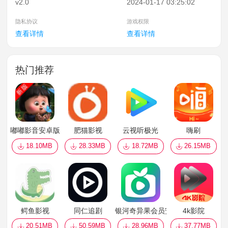
v2.0
2024-01-17 03:25:02
隐私协议
游戏权限
查看详情
查看详情
热门推荐
嘟嘟影音安卓版
肥猫影视
云视听极光
嗨刷
18.10MB
28.33MB
18.72MB
26.15MB
鳄鱼影视
同仁追剧
银河奇异果会员安卓版
4k影院
20.51MB
50.59MB
28.96MB
37.77MB