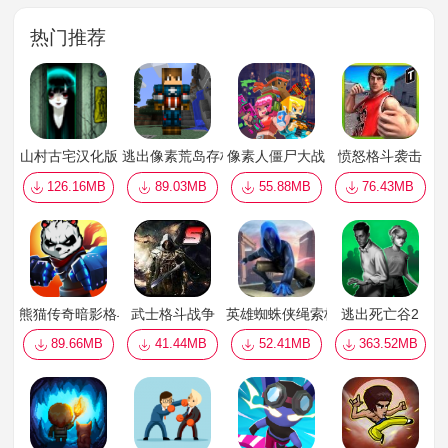
热门推荐
山村古宅汉化版
逃出像素荒岛存档版
像素人僵尸大战
愤怒格斗袭击
126.16MB
89.03MB
55.88MB
76.43MB
熊猫传奇暗影格斗
武士格斗战争
英雄蜘蛛侠绳索格斗城市模拟
逃出死亡谷2
89.66MB
41.44MB
52.41MB
363.52MB