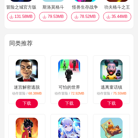
冒险之城官方版
斯洛莫格斗
怪兽生存战争
功夫格斗之王
131.58MB
79.53MB
78.52MB
35.44MB
同类推荐
迷宫解密逃脱
可怕的世界
逃离童话镇
动作冒险 /
68.38MB
动作冒险 /
72.92MB
动作冒险 /
75.55MB
下载
下载
下载