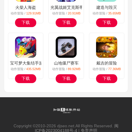
火柴人海盗
光翼战姬艾克斯蒂亚
建造与毁灭
动作冒险 /
129.91MB
动作冒险 /
20.91MB
动作冒险 /
35.65MB
下载
下载
下载
宝可梦大集结手游国服
山地僵尸赛车
戴吉的冒险
动作冒险 /
435.52MB
动作冒险 /
89.92MB
动作冒险 /
77.36MB
下载
下载
下载
Copyright ©2010-
2026 djseo.net.All Rights Reserved.
闽
ICP备2023004188号-4
|
免责声明