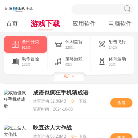
游戏下载
首页
应用软件
电脑软件
全部分类
休闲益智
射击飞行
917款
220款
140款
动作冒险
策略游戏
体育运动
135款
42款
30款
扮演角色
模拟养成
竞技赛车
展开
51款
111款
126款
成语也疯狂手机猜成语
其他游戏
卡牌棋牌
35款
27款
体育运动 32.86MB
0 +
下载
查看
更新时间：2024-10-03
吃豆达人大作战
体育运动 58.23MB
0 +
下载
查看