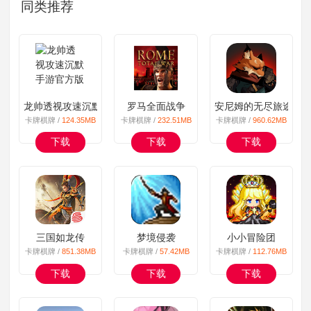
同类推荐
龙帅透视攻速沉默手游官方版
罗马全面战争
安尼姆的无尽旅途手
卡牌棋牌 /
124.35MB
卡牌棋牌 /
232.51MB
卡牌棋牌 /
960.62MB
下载
下载
下载
三国如龙传
梦境侵袭
小小冒险团
卡牌棋牌 /
851.38MB
卡牌棋牌 /
57.42MB
卡牌棋牌 /
112.76MB
下载
下载
下载