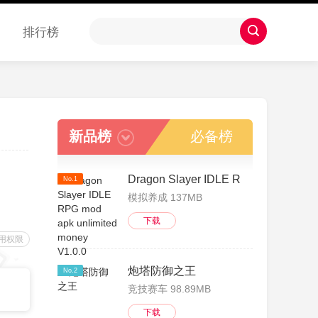
排行榜
新品榜
必备榜
Dragon Slayer IDLE RPG mod apk un
No.1
模拟养成 137MB
下载
用权限
炮塔防御之王
No.2
竞技赛车 98.89MB
下载