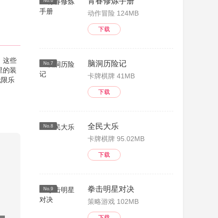
青春修炼手册
No.6
动作冒险 124MB
下载
，这些
脑洞历险记
No.7
里的装
卡牌棋牌 41MB
无限乐
下载
全民大乐
No.8
卡牌棋牌 95.02MB
下载
拳击明星对决
No.9
策略游戏 102MB
下载