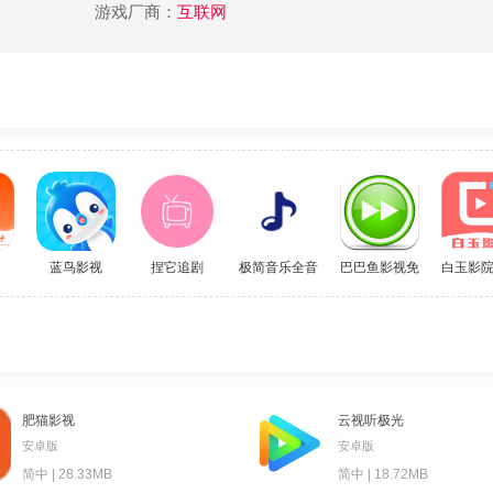
游戏厂商：
互联网
蓝鸟影视
捏它追剧
极简音乐全音源版
巴巴鱼影视免费版
白玉影
肥猫影视
云视听极光
安卓版
安卓版
简中 | 28.33MB
简中 | 18.72MB