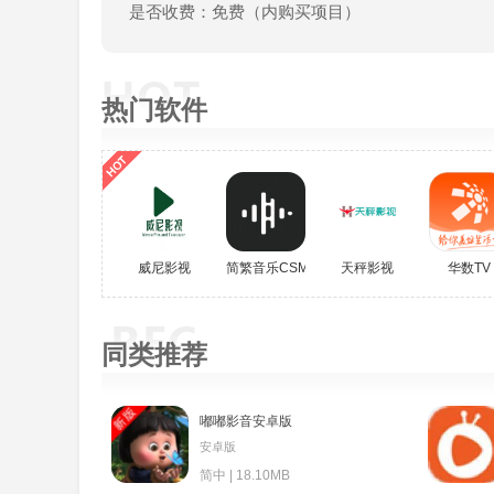
是否收费：免费（内购买项目）
热门软件
威尼影视
简繁音乐CSM
天秤影视
华数TV
同类推荐
嘟嘟影音安卓版
安卓版
简中 | 18.10MB