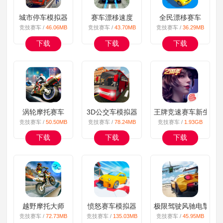
城市停车模拟器
赛车漂移速度
全民漂移赛车
竞技赛车 /
46.06MB
竞技赛车 /
43.70MB
竞技赛车 /
36.29MB
下载
下载
下载
涡轮摩托赛车
3D公交车模拟器
王牌竞速赛车新生再
竞技赛车 /
50.50MB
竞技赛车 /
78.24MB
竞技赛车 /
1.93GB
下载
下载
下载
越野摩托大师
愤怒赛车模拟器
极限驾驶风驰电掣
竞技赛车 /
72.73MB
竞技赛车 /
135.03MB
竞技赛车 /
45.95MB