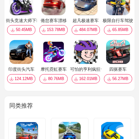
街头竞速大师下载手机版
倦怠赛车漂移
超凡极速赛车
极限自行车驾驶
50.45MB
153.78MB
484.07MB
65.85MB
印度街头汽车
摩托霓虹赛车
可怕的亨利疯狂卡丁车
四驱赛车
124.12MB
80.76MB
162.01MB
56.27MB
同类推荐