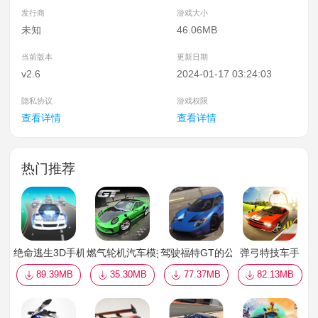
发行商
游戏大小
未知
46.06MB
当前版本
更新日期
v2.6
2024-01-17 03:24:03
隐私协议
游戏权限
查看详情
查看详情
热门推荐
绝命逃生3D手机版
燃气轮机汽车模拟器
驾驶福特GT的公路车
弹弓特技车手
89.39MB
35.30MB
77.37MB
82.13MB