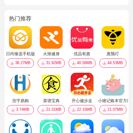
热门推荐
日尚臻选手机版
火辣健身
优品有惠
惠预叮
38.27MB
31.92MB
40.58MB
44.53MB
浩宇易购
菜谱宝典
开心健步走
小猪记账本官方版
3.74MB
21.31MB
22.15MB
21.07MB