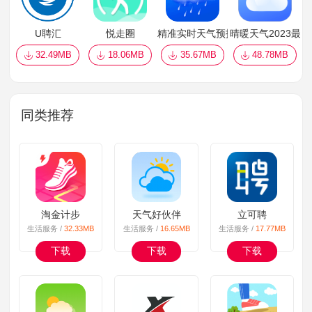
U聘汇
悦走圈
精准实时天气预报
晴暖天气2023最
32.49MB
18.06MB
35.67MB
48.78MB
同类推荐
淘金计步
天气好伙伴
立可聘
生活服务 /
32.33MB
生活服务 /
16.65MB
生活服务 /
17.77MB
下载
下载
下载