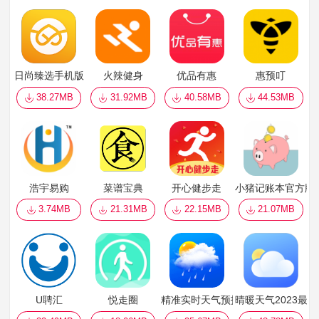
日尚臻选手机版
火辣健身
优品有惠
惠预叮
38.27MB
31.92MB
40.58MB
44.53MB
浩宇易购
菜谱宝典
开心健步走
小猪记账本官方版
3.74MB
21.31MB
22.15MB
21.07MB
U聘汇
悦走圈
精准实时天气预报
晴暖天气2023最